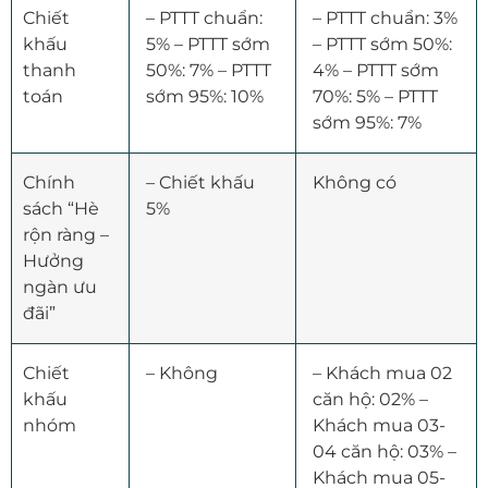
Chiết
– PTTT chuẩn:
– PTTT chuẩn: 3%
khấu
5% – PTTT sớm
– PTTT sớm 50%:
thanh
50%: 7% – PTTT
4% – PTTT sớm
toán
sớm 95%: 10%
70%: 5% – PTTT
sớm 95%: 7%
Chính
– Chiết khấu
Không có
sách “Hè
5%
rộn ràng –
Hưởng
ngàn ưu
đãi”
Chiết
– Không
– Khách mua 02
khấu
căn hộ: 02% –
nhóm
Khách mua 03-
04 căn hộ: 03% –
Khách mua 05-