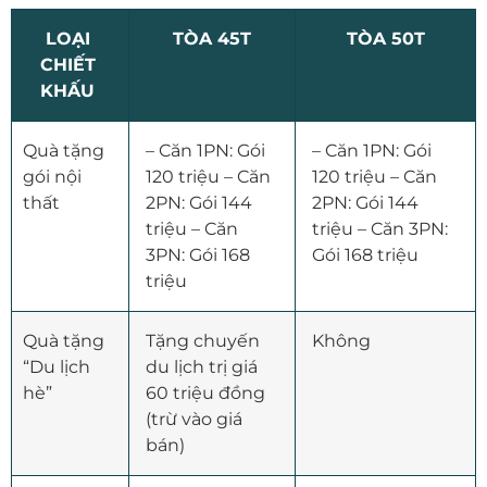
LOẠI
TÒA 45T
TÒA 50T
CHIẾT
KHẤU
Quà tặng
– Căn 1PN: Gói
– Căn 1PN: Gói
gói nội
120 triệu – Căn
120 triệu – Căn
thất
2PN: Gói 144
2PN: Gói 144
triệu – Căn
triệu – Căn 3PN:
3PN: Gói 168
Gói 168 triệu
triệu
Quà tặng
Tặng chuyến
Không
“Du lịch
du lịch trị giá
hè”
60 triệu đồng
(trừ vào giá
bán)