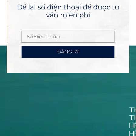
Để lại số điện thoại để được tư
vấn miễn phí
ĐĂNG KÝ
T
T
L
H