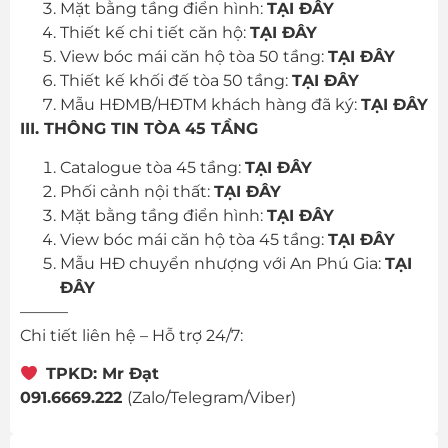
Mặt bằng tầng điển hình:
TẠI ĐÂY
Thiết kế chi tiết căn hộ:
TẠI ĐÂY
View bóc mái căn hộ tòa 50 tầng:
TẠI ĐÂY
Thiết kế khối đế tòa 50 tầng:
TẠI ĐÂY
Mẫu HĐMB/HĐTM khách hàng đã ký:
TẠI ĐÂY
III. THÔNG TIN TÒA 45 TẦNG
Catalogue tòa 45 tầng:
TẠI ĐÂY
Phối cảnh nội thất:
TẠI ĐÂY
Mặt bằng tầng điển hình:
TẠI ĐÂY
View bóc mái căn hộ tòa 45 tầng:
TẠI ĐÂY
Mẫu HĐ chuyển nhượng với An Phú Gia:
TẠI
ĐÂY
———
Chi tiết liên hệ – Hỗ trợ 24/7:
TPKD: Mr Đạt
091.6669.222
(Zalo/Telegram/Viber)