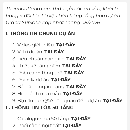
Thanhdatland.com
thân gửi các anh/chị khách
hàng & đối tác tài liệu bán hàng tổng hợp dự án
Grand Sunlake
cập nhật tháng 08/2026
I. THÔNG TIN CHUNG DỰ ÁN
Video giới thiệu:
TẠI ĐÂY
Vị trí dự án:
TẠI ĐÂY
Tiêu chuẩn bàn giao:
TẠI ĐÂY
Thiết kế tầng hầm:
TẠI ĐÂY
Phối cảnh tổng thể:
TẠI ĐÂY
Pháp lý dự án:
TẠI ĐÂY
Bảo lãnh ngân hàng:
TẠI ĐÂY
Hình ảnh nhà mẫu:
TẠI ĐÂY
Bộ câu hỏi Q&A liên quan đến dự án:
TẠI ĐÂY
II. THÔNG TIN TÒA 50 TẦNG
Catalogue tòa 50 tầng:
TẠI ĐÂY
Phối cảnh nội thất:
TẠI ĐÂY