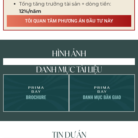
Tổng tăng trưởng tài sản + dòng tiền:
12%/năm
TÔI QUAN TÂM PHƯƠNG ÁN ĐẦU TƯ NÀY
HÌNH ẢNH
DANH MỤC TÀI LIỆU
TIN DỰ ÁN