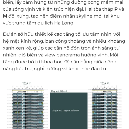
biển, lấy cảm hứng từ những đường cong mềm mại
của sóng vịnh và kiến trúc hiện đại. Hai tòa tháp
P
và
M
đối xứng, tạo nên điểm nhấn skyline mới tại khu
vực trung tâm du lịch
Hạ Long
.
Dự án sở hữu thiết kế cao tầng tối ưu tầm nhìn, với
hệ mặt kính rộng, ban công thoáng và nhiều khoảng
xanh xen kẽ, giúp các căn hộ đón trọn ánh sáng tự
nhiên, gió biển và view panorama hướng vịnh. Mỗi
tầng được bố trí khoa học để cân bằng giữa công
năng lưu trú, nghỉ dưỡng và khai thác đầu tư.