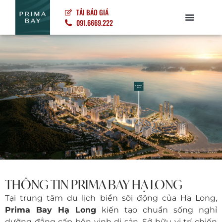
TẢI BÁO GIÁ
091.6669.222
PHƯƠNG ÁN ĐẦU TƯ
THÔNG TIN PRIMA BAY HẠ LONG
Tại trung tâm du lịch biển sôi động của
Hạ Long
,
Prima Bay Hạ Long
kiến tạo chuẩn sống nghỉ
dưỡng đẳng cấp bên vịnh di sản. Sở hữu vị trí chiến