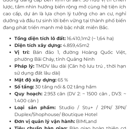
lược, tầm nhìn hướng biển rộng mở cùng hệ tiện ích
cao cấp, dự án là lựa chọn lý tưởng cho an cư, nghỉ
dưỡng và đầu tư sinh lời bền vững tại thành phố biển
đang phát triển mạnh mẽ bậc nhất miền Bắc.
Tổng diện tích lô đất:
16.410,1m2 (~ 1,64 ha)
Diện tích xây dựng:
4.859,45m2
Vị trí:
Bán đảo 1, đường Hoàng Quốc Việt,
phường Bãi Cháy, tỉnh Quảng Ninh
Pháp lý:
TMDV lâu dài (Căn hộ lưu trú , thời hạn
sử dụng đất lâu dài)
Mật độ xây dựng:
65 %
Số tầng:
30 tầng nổi & 02 tầng hầm
Quy hoạch:
2.953 căn (DV 2: ~ 1500 căn , DV3: ~
1.400 căn )
Loại sản phẩm:
Studio / Stu+ / 2PN/ 3PN/
Duplex/Shophouse/ Boutique Hotel
Đơn vị quản lý vận hành:
BIMLand
Tiêu chuẩn bàn giao:
Bàn giao hoàn thiện cơ