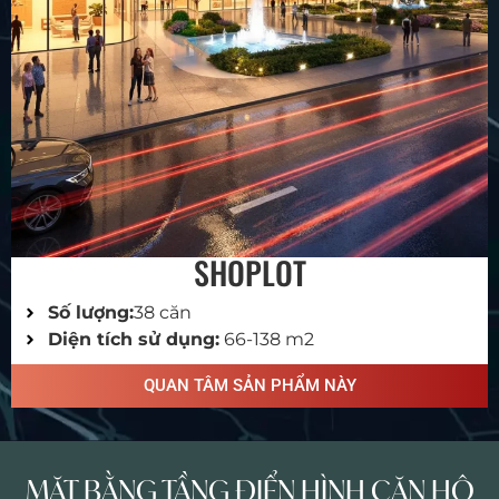
SHOPLOT
Số lượng:
38 căn
Diện tích sử dụng:
66-138 m2
QUAN TÂM SẢN PHẨM NÀY
MẶT BẰNG TẦNG ĐIỂN HÌNH CĂN HỘ