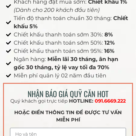
Khách hàng đặt mua sớm:
Chiết khấu 1%
(Dành cho 200 khách đầu tiên)
Tiến độ thanh toán chuẩn 30 tháng:
Chiết
khấu 5%
Chiết khấu thanh toán sớm 30%:
8%
Chiết khấu thanh toán sớm 50%:
12%
Chiết khấu thanh toán sớm 95%:
16%
Ngân hàng:
Miễn lãi 30 tháng, ân hạn
gốc 30 tháng, tỷ lệ vay tối đa 70%
Miễn phí quản lý 02 năm đầu tiên
NHẬN BÁO GIÁ QUỸ CĂN HOT
Quý khách gọi trực tiếp
HOTLINE:
091.6669.222
HOẶC ĐIỀN THÔNG TIN ĐỂ ĐƯỢC TƯ VẤN
MIỄN PHÍ