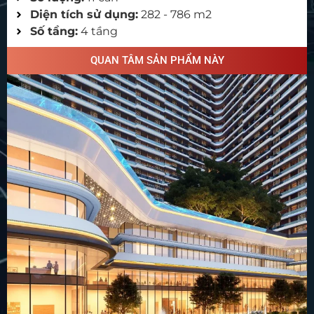
Diện tích sử dụng:
282 - 786 m2
Số tầng:
4 tầng
QUAN TÂM SẢN PHẨM NÀY