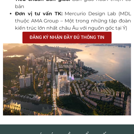
bản
Đơn vị tư vấn TK:
Mercurio Design Lab (MDL
thuộc AMA Group – Một trong những tập đoàn
kiến trúc lớn nhất châu Âu với nguồn gốc tại Ý)
ĐĂNG KÝ NHẬN ĐẦY ĐỦ THÔNG TIN