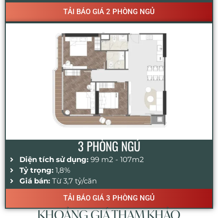
TẢI BÁO GIÁ 2 PHÒNG NGỦ
3 PHÒNG NGỦ
Diện tích sử dụng:
99 m2 - 107m2
Tỷ trọng:
1,8%
Giá bán:
Từ 3,7 tỷ/căn
TẢI BÁO GIÁ 3 PHÒNG NGỦ
KHOẢNG GIÁ THAM KHẢO