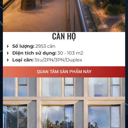
CĂN HỘ
Số lượng:
2953 căn
Diện tích sử dụng:
30 - 103 m2
Loại căn:
Stu/2PN/3PN/Duplex
QUAN TÂM SẢN PHẨM NÀY