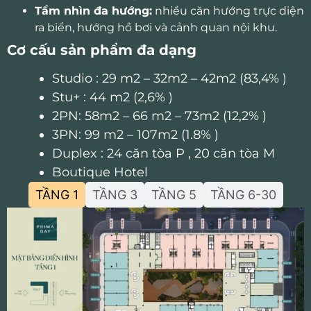
Tầm nhìn đa hướng:
nhiều căn hướng trực diện
ra biển, hướng hồ bơi và cảnh quan nội khu.
Cơ cấu sản phẩm đa dạng
Studio : 29 m2 – 32m2 – 42m2 (83,4% )
Stu+ : 44 m2 (2,6% )
2PN: 58m2 – 66 m2 – 73m2 (12,2% )
3PN: 99 m2 – 107m2 (1.8% )
Duplex : 24 căn tòa P , 20 căn tòa M
Boutique Hotel
TẦNG 1
TẦNG 3
TẦNG 5
TẦNG 6-30