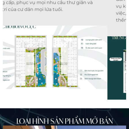
vụ khép kín, đáp ứng mọi nhu cầu từ làm
việc, giải trí đến chăm sóc sức khỏe ngay
thềm nhà.
LOẠI HÌNH SẢN PHẨM MỞ BÁN