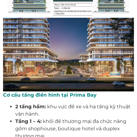
Cơ cấu tầng điển hình tại Prima Bay
2 tầng hầm:
khu vực để xe và hạ tầng kỹ thuật
vận hành.
Tầng 1 – 4:
khối đế thương mại đa chức năng
gồm shophouse, boutique hotel và duplex
thương mại.