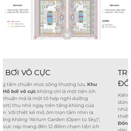
TRUNG TÂM TIỆN ÍCH CỘNG
ĐỒNG
Kiến tạo một cộng đồng tinh hoa không chỉ
dừng lại ở không gian sống riêng tư mà còn ở
những tiện ích dùng chung đẳng cấp. Với
thiết kế mặt bằng
Trung Tâm Tiện Ích Cộng
Đồng
thông minh và tối ưu công năng, cư
dân sẽ được tận hưởng một hệ sinh thái dịch