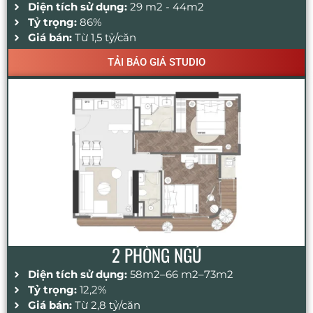
Diện tích sử dụng:
29 m2 - 44m2
Tỷ trọng:
86%
Giá bán:
Từ 1,5 tỷ/căn
TẢI BÁO GIÁ STUDIO
2 PHÒNG NGỦ
Diện tích sử dụng:
58m2–66 m2–73m2
Tỷ trọng:
12,2%
Giá bán:
Từ 2,8 tỷ/căn