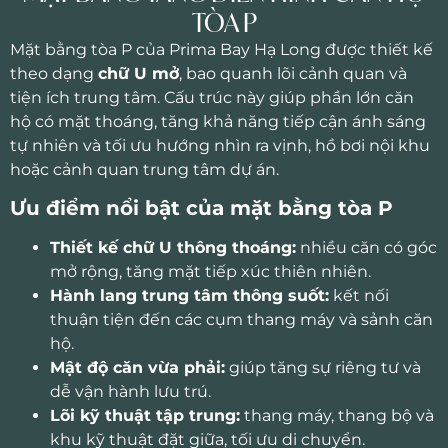
TÒA P
Mặt bằng tòa P của
Prima Bay Hạ Long
được thiết kế
theo dạng
chữ U mở
, bao quanh lõi cảnh quan và
tiện ích trung tâm. Cấu trúc này giúp phần lớn căn
hộ có mặt thoáng, tăng khả năng tiếp cận ánh sáng
tự nhiên và tối ưu hướng nhìn ra vịnh, hồ bơi nội khu
hoặc cảnh quan trung tâm dự án.
Ưu điểm nổi bật của mặt bằng tòa P
Thiết kế chữ U thông thoáng:
nhiều căn có góc
mở rộng, tăng mặt tiếp xúc thiên nhiên.
Hành lang trung tâm thông suốt:
kết nối
thuận tiện đến các cụm thang máy và sảnh căn
hộ.
Mật độ căn vừa phải:
giúp tăng sự riêng tư và
dễ vận hành lưu trú.
Lõi kỹ thuật tập trung:
thang máy, thang bộ và
khu kỹ thuật đặt giữa, tối ưu di chuyển.