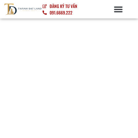
ĐĂNG KÝ TƯ VẤN
091.6669.222
NỘI – NGOẠI THẤT