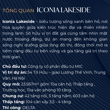
ICONIA LAKESIDE
TỔNG QUAN
Iconia Lakeside
– biểu tượng sống xanh bên hồ, nơi
hòa quyện giữa kiến trúc hiện đại và thiên nhiên
trong lành. Sở hữu vị trí đắt giá cùng tầm nhìn mặt
nước thoáng đãng, dự án mang đến không gian
sống nghỉ dưỡng giữa lòng đô thị, đồng thời mở ra
tiềm năng đầu tư bền vững và gia tăng giá trị theo
thời gian.
Chủ đầu tư:
Công ty cổ phần đầu tư MIC
Vị trí dự án:
54 Tố Hữu – giao Lương Thế Vinh, Trung
Văn, Hà Nội
Quy mô:
23.567m² gồm Tòa căn hộ, Thấp tầng ,
Trường học, Tòa văn phòng 10 tầng
Chung cư:
42 tầng nổi, 3 tầng hầm, 603 căn hộ
Thấp tầng:
104 căn xây 3,5 - 4 tầng
Thi công:
DELTA