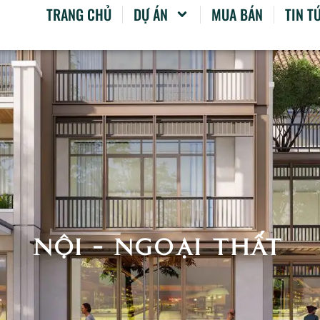
TRANG CHỦ
DỰ ÁN
MUA BÁN
TIN T
nội - ngoại thất