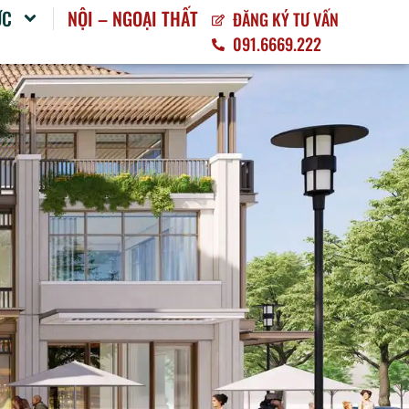
ỨC
NỘI – NGOẠI THẤT
ĐĂNG KÝ TƯ VẤN
091.6669.222