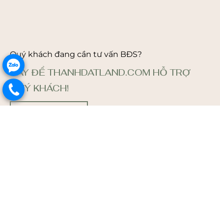
Quý khách đang cần tư vấn BĐS?
.
HÃY ĐỂ THANHDATLAND.COM HỖ TRỢ
QUÝ KHÁCH!
.
ĐĂNG KÝ NGAY