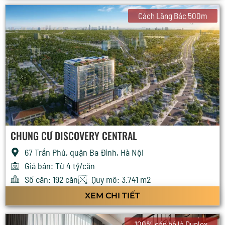
Cách Lăng Bác 500m
CHUNG CƯ DISCOVERY CENTRAL
67 Trần Phú, quận Ba Đình, Hà Nội
Giá bán: Từ 4 tỷ/căn
Số căn: 192 căn
Quy mô: 3.741 m2
XEM CHI TIẾT
100% căn hộ là Duplex