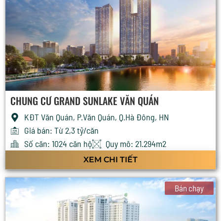
CHUNG CƯ GRAND SUNLAKE VĂN QUÁN
KĐT Văn Quán, P.Văn Quán, Q.Hà Đông, HN
Giá bán: Từ 2,3 tỷ/căn
Số căn: 1024 căn hộ
Quy mô: 21.294m2
XEM CHI TIẾT
Bán chạy