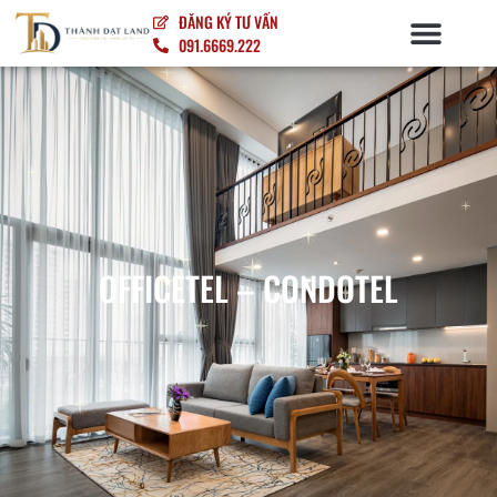
ĐĂNG KÝ TƯ VẤN
091.6669.222
NỘI – NGOẠI THẤT
OFFICETEL – CONDOTEL