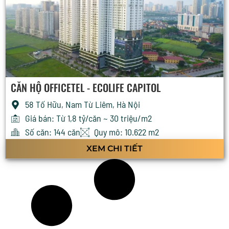
CĂN HỘ OFFICETEL - ECOLIFE CAPITOL
58 Tố Hữu, Nam Từ Liêm, Hà Nội
Giá bán: Từ 1,8 tỷ/căn ~ 30 triệu/m2
Số căn: 144 căn
Quy mô: 10.622 m2
XEM CHI TIẾT