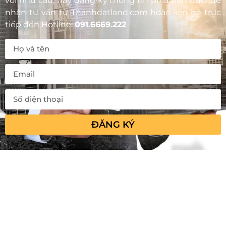
với nhu cầu, hãy đăng ký thông tin phía bên dưới để
nhận tư vấn từ
Thanhdatland.com
hoặc liên hệ trực
tiếp đến Hotline:
091.6669.222
ĐĂNG KÝ