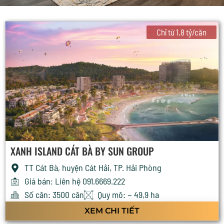
Chỉ từ 1,8 tỷ/căn
XANH ISLAND CÁT BÀ BY SUN GROUP
TT Cát Bà, huyện Cát Hải, TP. Hải Phòng
Giá bán: Liên hệ 091.6669.222
Số căn: 3500 căn
Quy mô: ~ 49,9 ha
XEM CHI TIẾT