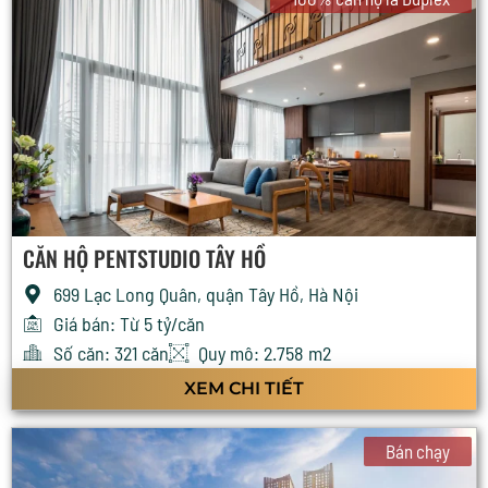
CĂN HỘ PENTSTUDIO TÂY HỒ
699 Lạc Long Quân, quận Tây Hồ, Hà Nội
Giá bán: Từ 5 tỷ/căn
Số căn: 321 căn
Quy mô: 2.758 m2
XEM CHI TIẾT
Bán chạy