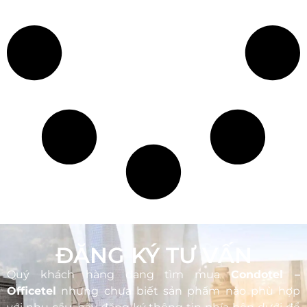
ĐĂNG KÝ TƯ VẤN
Quý khách hàng đang tìm mua
Condotel –
Officetel
nhưng chưa biết sản phẩm nào phù hợp