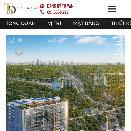
ĐĂNG KÝ TƯ VẤN
091.6669.222
NỘI – NGOẠI THẤT
TỔNG QUAN
VỊ TRÍ
MẶT BẰNG
THIẾT K