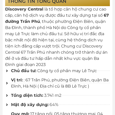
THÔNG TIN TỔNG QUAN
Discovery Central
là tổ hợp căn hộ chung cư cao
cấp, căn hộ dịch vụ được đầu tư xây dựng tại số
67
đường Trần Phú
, thuộc phường Điện Biên, quận
Ba Đình, thành phố Hà Nội do Công ty cổ phần
may Lê Trực làm chủ đầu tư. Sở hữu vị trí đắc địa
bậc nhất nội đô hiện tại, cùng hệ thống dịch vụ
tiện ích đẳng cấp vượt trội. Chung cư Discovery
Central 67 Trần Phú nhanh chóng trở thành dự án
để ở và đầu tư hấp dẫn nhất khu vực quận Ba
Đình giai đoạn 2023
Chủ đầu tư:
Công ty cổ phần may Lê Trực
Vị trí:
: 67 Trần Phú, phường Điện Biên, quận Ba
Đình, Hà Nội ( Địa chỉ cũ là 8B Lê Trực )
Tổng diện tích:
3.741 m2
Mật độ xây dựng:
64%
Quy mô:
17 tầng nổi, 05 tầng thương mại, 04