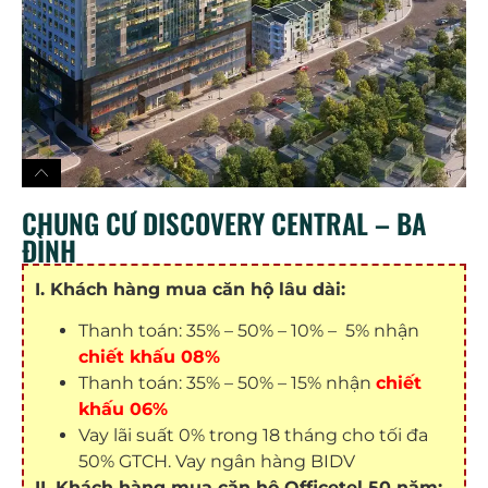
CHUNG CƯ DISCOVERY CENTRAL – BA
ĐÌNH
I. Khách hàng mua căn hộ lâu dài:
Thanh toán: 35% – 50% – 10% – 5% nhận
chiết khấu 08%
Thanh toán: 35% – 50% – 15% nhận
chiết
khấu 06%
Vay lãi suất 0% trong 18 tháng cho tối đa
50% GTCH. Vay ngân hàng BIDV
II. Khách hàng mua căn hộ
Officetel
50 năm: