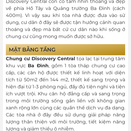
Discovery Central còn có tầm nhìn thoáng và đẹp
về phía Hồ Tây và Quảng trường Ba Đình (cách
400m). Vì vậy sau khi tòa nhà được đưa vào sử
dụng, cư dân ở đây sẽ được tận hưởng cảnh quan
thoáng và đẹp mà bất cứ cư dân nào khi sống ở
chung cư cũng mong muốn được sở hữu.
MẶT BẰNG TẦNG
Chung cư Discovery Central
tọa lạc tại trung tâm
khu vực
Ba Đình
, gồm 1 tòa tháp chung cư cao
cấp, các căn hộ được thiết kế linh hoạt với diện
tích từ 50m2 đến 144 m2, thiết kế sang trọng và
hiện đại từ 1-3 phòng ngủ, đầy đủ tiện nghi và tiện
ích vượt trội. Khu căn hộ đẳng cấp và sang trọng
trong môi trường sống gắn liền với không gian
xanh rộng lớn cùng các quần thể dịch vụ đa dạng.
Các tòa nhà ở đây đều sử dụng giải pháp năng
lượng thân thiện với môi trường, tiết kiệm năng
lượng và giảm thiểu ô nhiễm.