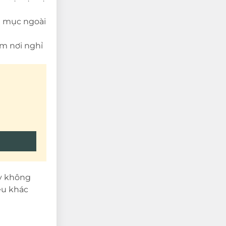
h mục ngoài
àm nơi nghỉ
ây không
êu khác