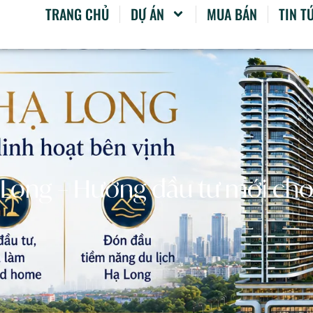
TRANG CHỦ
DỰ ÁN
MUA BÁN
TIN T
 Long – Hướng đầu tư mới cho