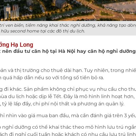
rí ven biển, tiềm năng khai thác nghỉ dưỡng, khả năng tạo dòn
hữu second home tại các đô thị du lịch.
ưỡng Hạ Long
:
nên đầu tư căn hộ tại Hà Nội hay căn hộ nghỉ dưỡng
ản và thị trường cho thuê dài hạn. Tuy nhiên, trong nhi
 quá hấp dẫn nếu so với tổng số tiền bỏ ra.
g đi khác. Sản phẩm không chỉ phục vụ nhu cầu cho thu
ùa du lịch hoặc dịp lễ Tết. Đây là mô hình linh hoạt hơn
tỷ lệ lấp đầy, chi phí nội thất và phương án quản lý.
hỉ nhìn vào giá mua ban đầu, mà cần đánh giá trên 3 yếu
 nghỉ dưỡng có thể khai thác theo mô hình lưu trú ngắ
ch đi nghỉ cuối tuần hoặc khách có nhu cầu lưu trú linh