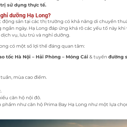
 trị sử dụng thực tế.
nghỉ dưỡng Hạ Long?
ộng sản tại các thị trường có khả năng di chuyển thuậ
 ngắn ngày. Hạ Long đáp ứng khá rõ các yếu tố này khi 
 dịch vụ, lưu trú và nghỉ dưỡng.
Long có một số lợi thế đáng quan tâm:
ao tốc Hà Nội – Hải Phòng – Móng Cái
& tuyến
đường s
 tuần, mùa cao điểm.
.
iều căn hộ nội đô.
sản phẩm như căn hộ
Prima Bay Hạ Long
như một lựa chọ