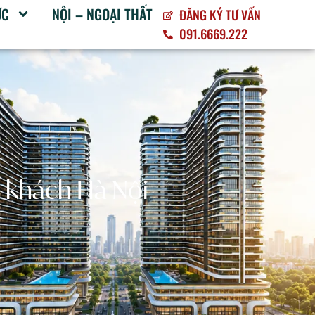
ỨC
NỘI – NGOẠI THẤT
ĐĂNG KÝ TƯ VẤN
091.6669.222
 khách Hà Nội