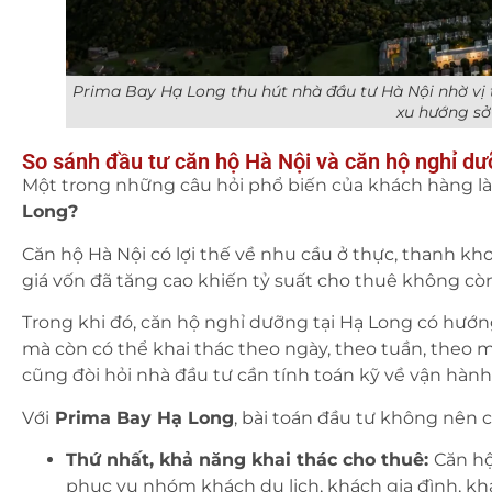
Prima Bay Hạ Long thu hút nhà đầu tư Hà Nội nhờ vị t
xu hướng sở 
So sánh đầu tư căn hộ Hà Nội và căn hộ nghỉ d
Một trong những câu hỏi phổ biến của khách hàng là
Long?
Căn hộ Hà Nội có lợi thế về nhu cầu ở thực, thanh kho
giá vốn đã tăng cao khiến tỷ suất cho thuê không còn
Trong khi đó, căn hộ nghỉ dưỡng tại Hạ Long có hướn
mà còn có thể khai thác theo ngày, theo tuần, theo m
cũng đòi hỏi nhà đầu tư cần tính toán kỹ về vận hành, 
Với
Prima Bay Hạ Long
, bài toán đầu tư không nên c
Thứ nhất, khả năng khai thác cho thuê:
Căn hộ
phục vụ nhóm khách du lịch, khách gia đình, khá