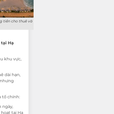
g tiền cho thuê và
 tại Hạ
ều khu vực,
ê dài hạn,
, nhưng
 tố chính:
n ngày,
 hoạt tại Hạ