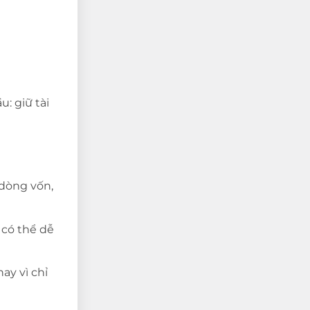
: giữ tài
 dòng vốn,
có thể dễ
ay vì chỉ