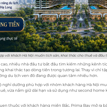
p với khách Hà Nội muốn tích sản, khai thác cho thuê và đầu t
g cao, nhiều nhà đầu tư bắt đầu tìm kiếm những kênh tí
 khai thác tạo dòng tiền trong tương lai. Thay vì chỉ tậ
ường du lịch ven đô đang được quan tâm nhiều hơn.
hộ nghỉ dưỡng phù hợp với nhóm khách hàng Hà Nội mu
 thuê, vừa nắm giữ dài hạn và sử dụng như second home 
 quen thuộc với khách hàng miền Bắc, Prima Bay mở ra b