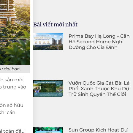
Bài viết mới nhất
Prima Bay Hạ Long – Căn
Hộ Second Home Nghỉ
Dưỡng Cho Gia Đình
ư dài hạn.
ch sản mới
Vườn Quốc Gia Cát Bà: Lá
p trung vào
Phổi Xanh Thuộc Khu Dự
Trữ Sinh Quyển Thế Giới
ốn sở hữu
khi cần
Sun Group Kích Hoạt Dự
ài toán đầu