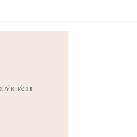
UÝ KHÁCH!