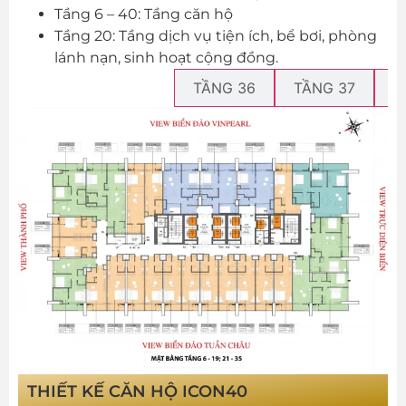
Tầng 6 – 40: Tầng căn hộ
Tầng 20: Tầng dịch vụ tiện ích, bể bơi, phòng
lánh nạn, sinh hoạt cộng đồng.
TẦNG ĐIỂN HÌNH
TẦNG 36
TẦNG 37
T
THIẾT KẾ CĂN HỘ ICON40