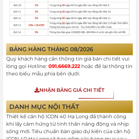
BẢNG HÀNG THÁNG 08/2026
Quý khách hàng cần thông tin giá bán chi tiết vui
lòng gọi Hotline:
091.6669.222
hoặc để lại thông tin
theo biểu mẫu phía bên dưới:
NHẬN BẢNG GIÁ CHI TIẾT
DANH MỤC NỘI THẤT
Thiết kế căn hộ ICON 40 Hạ Long đã thành công
khi lấy cảm hứng từ tinh thần năng động và nhịp
sống mới. Tiêu chuẩn bàn giao dự kiến của căn hộ
ICON 40 Hạ Long sẽ bao gồm các hạng mục sau: