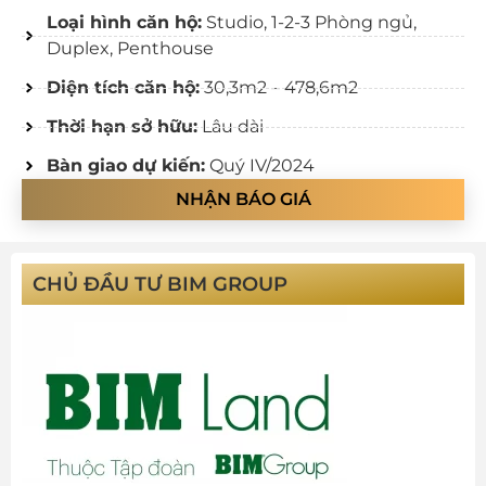
Loại hình căn hộ:
Studio, 1-2-3 Phòng ngủ,
Duplex, Penthouse
Diện tích căn hộ:
30,3m2 – 478,6m2
Thời hạn sở hữu:
Lâu dài
Bàn giao dự kiến:
Quý IV/2024
NHẬN BÁO GIÁ
CHỦ ĐẦU TƯ BIM GROUP