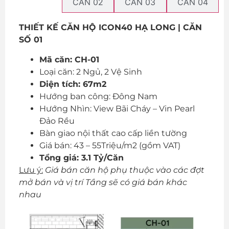
CĂN 01
CĂN 02
CĂN 03
CĂN 04
THIẾT KẾ CĂN HỘ ICON40 HẠ LONG | CĂN
SỐ 01
Mã căn: CH-01
Loại căn: 2 Ngủ, 2 Vệ Sinh
Diện tích: 67m2
Hướng ban công: Đông Nam
Hướng Nhìn: View Bãi Cháy – Vin Pearl
Đảo Rều
Bàn giao nội thất cao cấp liền tường
Giá bán: 43 – 55Triệu/m2 (gồm VAT)
Tổng giá: 3.1 Tỷ/Căn
Lưu ý:
Giá bán căn hộ phụ thuộc vào các đợt
mở bán và vị trí Tầng sẽ có giá bán khác
nhau