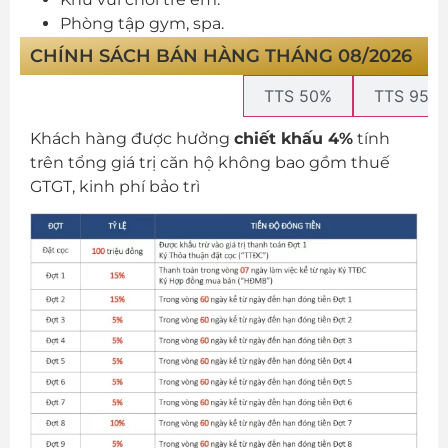
Phòng tập gym, spa.
CHÍNH SÁCH BÁN HÀNG THÁNG 08/2026
Phòng tập Gym
Bể bơi tầng 5
Shophouse
Nhà hàng
Kidzone
Lounge
Bể bơi
Coffee
Lobby
THANH TOÁN THƯỜNG
TTS 50%
TTS 95%
Khách hàng được hưởng
chiết khấu 4%
tính
trên tổng giá trị căn hộ không bao gồm thuế
GTGT, kinh phí bảo trì