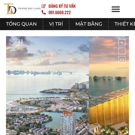
ĐĂNG KÝ TƯ VẤN
091.6669.222
NỘI – NGOẠI THẤT
TỔNG QUAN
VỊ TRÍ
MẶT BẰNG
THIẾT K