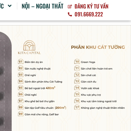
ỨC
NỘI – NGOẠI THẤT
ĐĂNG KÝ TƯ VẤN
091.6669.222