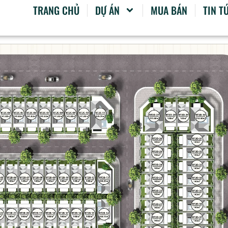
TRANG CHỦ
DỰ ÁN
MUA BÁN
TIN T