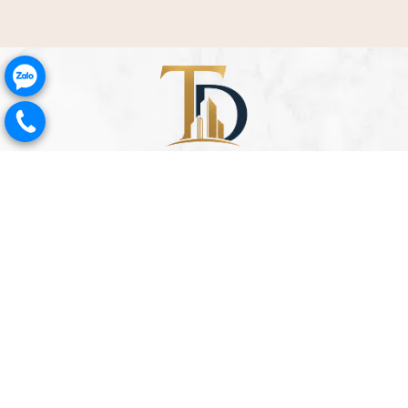
.
.
Copyright ©2015 thanhdatland.com
All Rights Reserved
THÔNG TIN LIÊN HỆ
Phone:
091.666.9222
Phone:
098.252.9191
Mail: phanthanhdathn@gmail.com
Địa chỉ văn phòng: Tòa R6 Royal City, phường
Thanh Xuân, thành phố Hà Nội