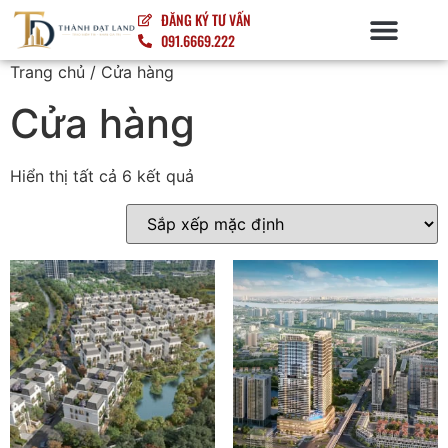
ĐĂNG KÝ TƯ VẤN
091.6669.222
NỘI – NGOẠI THẤT
Trang chủ
/ Cửa hàng
Cửa hàng
Hiển thị tất cả 6 kết quả