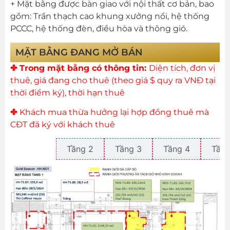
+ Mặt bằng được bàn giao với nội thất cơ bản, bao
gồm: Trần thạch cao khung xưởng nổi, hệ thống
PCCC, hệ thống đèn, điều hòa và thông gió.
MẶT BẰNG ĐANG MỞ BÁN
✤ Trong mặt bằng có thông tin:
Diện tích, đơn vị
thuê, giá đang cho thuê (theo giá $ quy ra VNĐ tại
thời điểm ký), thời hạn thuê
✤
Khách mua thừa hưởng lại hợp đồng thuê mà
CĐT đã ký với khách thuê
Tầng 1
Tầng 2
Tầng 3
Tầng 4
Tầng