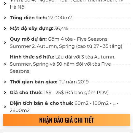
Hà Nội
Tổng diện tích:
22,000m2
Mật độ xây dựng:
36,4%
Quy mô dự án:
Gồm 4 tòa - Five Seasons,
Summer 2, Autumn, Spring (cao từ 27 - 35 tầng)
Hình thức sở hữu:
Lâu dài với 3 tòa Autumn,
Summer, Spring và 50 năm đối với tòa Five
Seasons
Thời gian bàn giao:
Từ năm 2019
Giá cho thuê:
15$ - 25$ (Đã bao gồm PDV)
Diện tích bán & cho thuê:
60m2 - 100m2 - ... -
2800m2
NHẬN BÁO GIÁ CHI TIẾT