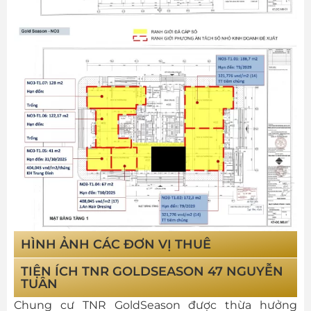
HÌNH ẢNH CÁC ĐƠN VỊ THUÊ
TIỆN ÍCH TNR GOLDSEASON 47 NGUYỄN
Tiêm chủng Hồng Ngọc
Passion Investment
J.An Hair Dressing
The Coffee House
Siberian Wellness
Nội thất NewSky
LY Beauty & Spa
Infinity Fitness
Kichi - Kichi
Tech Brand
Easy Mart
ThanksAI
Winmart
Base.vn
Monkey
Ecokids
TOPCV
ALD
TUÂN
Chung cư TNR GoldSeason được thừa hưởng