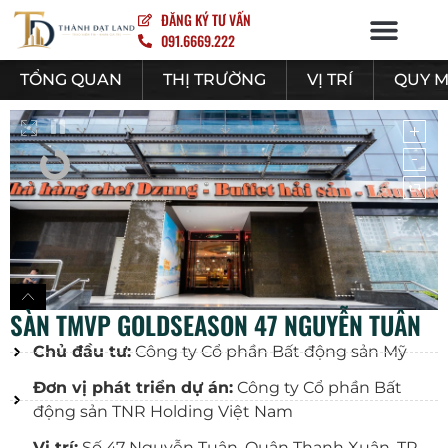
ĐĂNG KÝ TƯ VẤN
091.6669.222
NỘI – NGOẠI THẤT
TỔNG QUAN
THỊ TRƯỜNG
VỊ TRÍ
QUY 
SÀN TMVP GOLDSEASON 47 NGUYỄN TUÂN
Chủ đầu tư:
Công ty Cổ phần Bất động sản Mỹ
Đơn vị phát triển dự án:
Công ty Cổ phần Bất
động sản TNR Holding Việt Nam
Vị trí:
Số 47 Nguyễn Tuân, Quận Thanh Xuân, TP