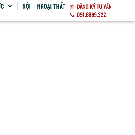
ỨC
NỘI – NGOẠI THẤT
ĐĂNG KÝ TƯ VẤN
091.6669.222