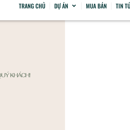
TRANG CHỦ
DỰ ÁN
MUA BÁN
TIN T
UÝ KHÁCH!