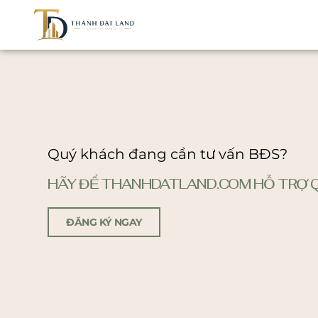
Quý khách đang cần tư vấn BĐS?
HÃY ĐỂ THANHDATLAND.COM HỖ TRỢ Q
ĐĂNG KÝ NGAY