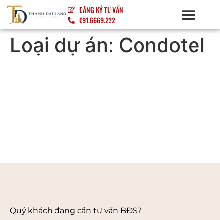
ĐĂNG KÝ TƯ VẤN
091.6669.222
NỘI – NGOẠI THẤT
Loại dự án:
Condotel
Quý khách đang cần tư vấn BĐS?