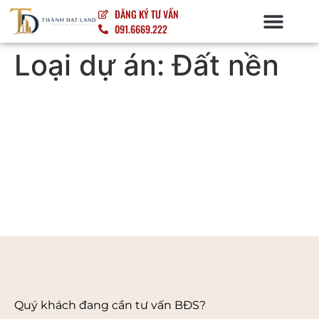
ĐĂNG KÝ TƯ VẤN
091.6669.222
NỘI – NGOẠI THẤT
Loại dự án:
Đất nền
Quý khách đang cần tư vấn BĐS?