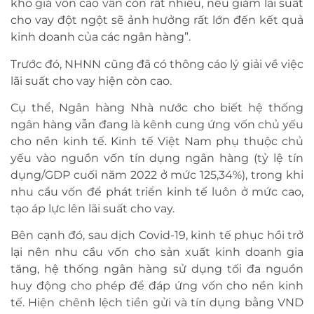
kho giá vốn cao vẫn còn rất nhiều, nếu giảm lãi suất
cho vay đột ngột sẽ ảnh hưởng rất lớn đến kết quả
kinh doanh của các ngân hàng”.
Trước đó, NHNN cũng đã có thông cáo lý giải về việc
lãi suất cho vay hiện còn cao.
Cụ thể, Ngân hàng Nhà nước cho biết hệ thống
ngân hàng vẫn đang là kênh cung ứng vốn chủ yếu
cho nền kinh tế. Kinh tế Việt Nam phụ thuộc chủ
yếu vào nguồn vốn tín dụng ngân hàng (tỷ lệ tín
dụng/GDP cuối năm 2022 ở mức 125,34%), trong khi
nhu cầu vốn để phát triển kinh tế luôn ở mức cao,
tạo áp lực lên lãi suất cho vay.
Bên cạnh đó, sau dịch Covid-19, kinh tế phục hồi trở
lại nên nhu cầu vốn cho sản xuất kinh doanh gia
tăng, hệ thống ngân hàng sử dụng tối đa nguồn
huy động cho phép để đáp ứng vốn cho nền kinh
tế. Hiện chênh lệch tiền gửi và tín dụng bằng VND