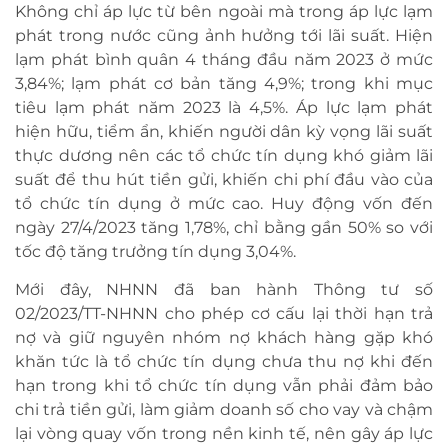
Không chỉ áp lực từ bên ngoài mà trong áp lực lạm
phát trong nước cũng ảnh hưởng tới lãi suất. Hiện
lạm phát bình quân 4 tháng đầu năm 2023 ở mức
3,84%; lạm phát cơ bản tăng 4,9%; trong khi mục
tiêu lạm phát năm 2023 là 4,5%. Áp lực lạm phát
hiện hữu, tiểm ẩn, khiến người dân kỳ vọng lãi suất
thực dương nên các tổ chức tín dụng khó giảm lãi
suất để thu hút tiền gửi, khiến chi phí đầu vào của
tổ chức tín dụng ở mức cao. Huy động vốn đến
ngày 27/4/2023 tăng 1,78%, chỉ bằng gần 50% so với
tốc độ tăng trưởng tín dụng 3,04%.
Mới đây, NHNN đã ban hành Thông tư số
02/2023/TT-NHNN cho phép cơ cấu lại thời hạn trả
nợ và giữ nguyên nhóm nợ khách hàng gặp khó
khăn tức là tổ chức tín dụng chưa thu nợ khi đến
hạn trong khi tổ chức tín dụng vẫn phải đảm bảo
chi trả tiền gửi, làm giảm doanh số cho vay và chậm
lại vòng quay vốn trong nền kinh tế, nên gây áp lực