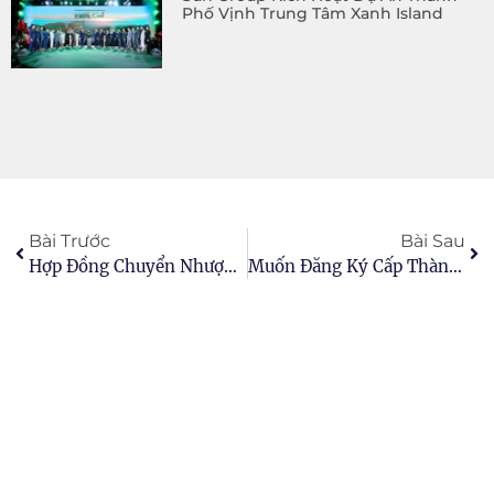
Phố Vịnh Trung Tâm Xanh Island
Bài Trước
Bài Sau
Hợp Đồng Chuyển Nhượng Dự Án BĐS Cao Cấp
Muốn Đăng Ký Cấp Thành Công Sổ Đỏ Online, Người Dân Đặc Biệt Lưu Ý Điều Này