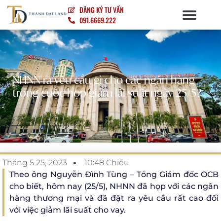
ĐĂNG KÝ TƯ VẤN
091.6669.222
NỘI – NGOẠI THẤT
NHNN ra yêu cầu gì cho các ngân hàng
trong cuộc họp giảm lãi suất ngày 25/5?
Tháng 5 25, 2023
10:48 Chiều
Theo ông Nguyễn Đình Tùng – Tổng Giám đốc OCB
cho biết, hôm nay (25/5), NHNN đã họp với các ngân
hàng thương mại và đã đặt ra yêu cầu rất cao đối
với việc giảm lãi suất cho vay.