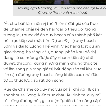
Những ngã tư tương lai luôn sáng ánh đèn tại Rue d
Charme (Hình ảnh minh họa)
“Át chủ bài” làm nên vị thế “hiếm” đắt giá của Rue
de Charme phải kể đến hai “đại lộ triệu đô” trong
tương lai, thuộc đề án quy hoạch của thành phố kết
nối trực tiếp với mặt tiền Dự án: Đại lộ quy hoạch
30m và đại lộ Lương Thế Vinh. Việc hàng loạt dự án
giao thông, hạ tầng, cầu, đường, phân khu đô thị
đang có xu hướng được đẩy nhanh tiến độ phê
duyệt, thi công, cùng những minh chứng thực tế
về làn sóng gia tăng giá trị bất động sản tại khu vực
lân cận đường quy hoạch, càng khiến các nhà đầu
tư có thực lực gấp rút đón sóng.
Rue de Charme có quy mô vừa phải, chỉ với 118 căn
shophouse. Song, kiến trúc châu Âu tinh tế, duy mĩ
tới từng đường nét, giao diện “phiên bản nâng cấp”