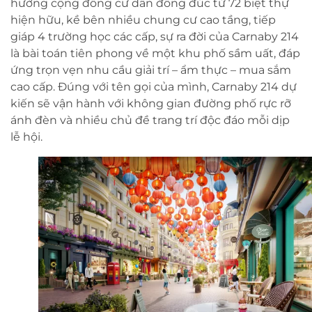
hưởng cộng đồng cư dân đông đúc từ 72 biệt thự
hiện hữu, kề bên nhiều chung cư cao tầng, tiếp
giáp 4 trường học các cấp, sự ra đời của Carnaby 214
là bài toán tiên phong về một khu phố sầm uất, đáp
ứng trọn vẹn nhu cầu giải trí – ẩm thực – mua sắm
cao cấp. Đúng với tên gọi của mình, Carnaby 214 dự
kiến sẽ vận hành với không gian đường phố rực rỡ
ánh đèn và nhiều chủ đề trang trí độc đáo mỗi dịp
lễ hội.