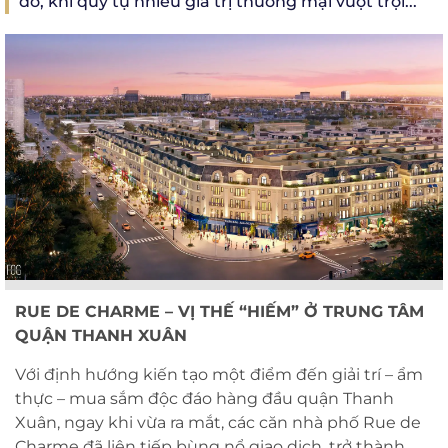
đô, khi quy tụ nhiều giá trị thương mại vượt trội...
RUE DE CHARME
– VỊ THẾ “HIẾM” Ở TRUNG TÂM
QUẬN THANH XUÂN
Với định hướng kiến tạo một điểm đến giải trí – ẩm
thực – mua sắm độc đáo hàng đầu quận Thanh
Xuân, ngay khi vừa ra mắt, các căn nhà phố Rue de
Charme đã liên tiếp bùng nổ giao dịch, trở thành