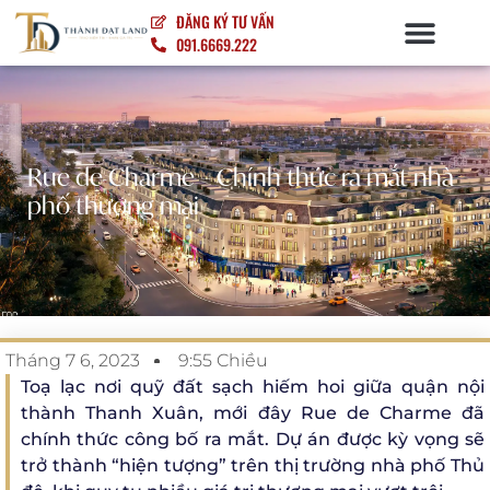
ĐĂNG KÝ TƯ VẤN
091.6669.222
NỘI – NGOẠI THẤT
Rue de Charme – Chính thức ra mắt nhà
phố thương mại
Tháng 7 6, 2023
9:55 Chiều
Toạ lạc nơi quỹ đất sạch hiếm hoi giữa quận nội
thành Thanh Xuân, mới đây Rue de Charme đã
chính thức công bố ra mắt. Dự án được kỳ vọng sẽ
trở thành “hiện tượng” trên thị trường nhà phố Thủ