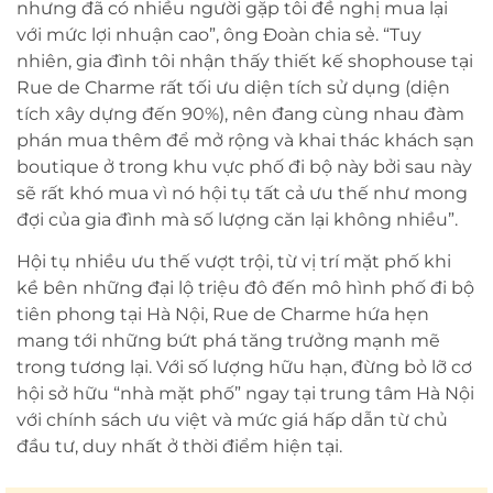
nhưng đã có nhiều người gặp tôi đề nghị mua lại
với mức lợi nhuận cao”, ông Đoàn chia sẻ. “Tuy
nhiên, gia đình tôi nhận thấy thiết kế shophouse tại
Rue de Charme rất tối ưu diện tích sử dụng (diện
tích xây dựng đến 90%), nên đang cùng nhau đàm
phán mua thêm để mở rộng và khai thác khách sạn
boutique ở trong khu vực phố đi bộ này bởi sau này
sẽ rất khó mua vì nó hội tụ tất cả ưu thế như mong
đợi của gia đình mà số lượng căn lại không nhiều”.
Hội tụ nhiều ưu thế vượt trội, từ vị trí mặt phố khi
kề bên những đại lộ triệu đô đến mô hình phố đi bộ
tiên phong tại Hà Nội, Rue de Charme hứa hẹn
mang tới những bứt phá tăng trưởng mạnh mẽ
trong tương lại. Với số lượng hữu hạn, đừng bỏ lỡ cơ
hội sở hữu “nhà mặt phố” ngay tại trung tâm Hà Nội
với chính sách ưu việt và mức giá hấp dẫn từ chủ
đầu tư, duy nhất ở thời điểm hiện tại.