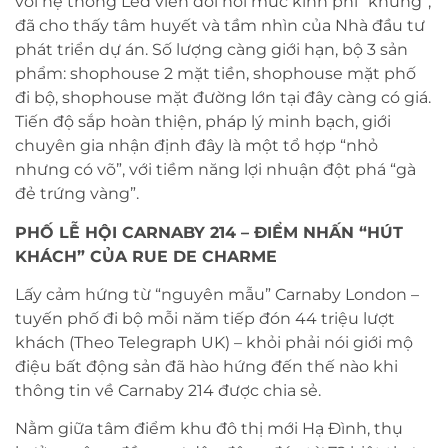
với hệ thống Led viền đòi hỏi mức kinh phí “khủng”,
đã cho thấy tâm huyết và tầm nhìn của Nhà đầu tư
phát triển dự án. Số lượng càng giới hạn, bộ 3 sản
phẩm: shophouse 2 mặt tiền, shophouse mặt phố
đi bộ, shophouse mặt đường lớn tại đây càng có giá.
Tiến độ sắp hoàn thiện, pháp lý minh bạch, giới
chuyên gia nhận định đây là một tổ hợp “nhỏ
nhưng có võ”, với tiềm năng lợi nhuận đột phá “gà
đẻ trứng vàng”.
PHỐ LỄ HỘI CARNABY 214 – ĐIỂM NHẤN “HÚT
KHÁCH” CỦA RUE DE CHARME
Lấy cảm hứng từ “nguyên mẫu” Carnaby London –
tuyến phố đi bộ mỗi năm tiếp đón 44 triệu lượt
khách (Theo Telegraph UK) – khỏi phải nói giới mộ
điệu bất động sản đã hào hứng đến thế nào khi
thông tin về Carnaby 214 được chia sẻ.
Nằm giữa tâm điểm khu đô thị mới Hạ Đình, thụ