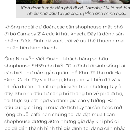
Kinh doanh mặt tiền phố đi bộ Carnaby 214 là mô hì
nhiều nhà đầu tư lựa chọn. (HÌnh ảnh minh họa).
Không ngoài dự đoán, các căn shophouse mặt phố
đi bộ Carnaby 214 cực kì hút khách. Đây là dòng sản
phẩm được định giá vượt trội về ưu thế thương mại,
thuận tiện kinh doanh.
Ông Nguyễn Viết Đoàn – khách hàng sở hữu
shophouse SH59 cho biết: “Gia đình tôi sinh sống tại
căn biệt thự nằm gần quần thể Khu đô thị mới Hạ
Đình. Cách đây vài tháng, khi quan sát tiến độ và vị
trí của dự án, tôi rất ưng lối kiến trúc phương Tây ở
đây. Khi nhà đầu tư công bố thông tin về phố đi bộ,
tôi thực sự bất ngờ và đánh giá cao ý tưởng. Ban
đầu cũng chỉ nghĩ mua để tích lũy tài sản hoặc mở
rộng chuỗi café nên chúng tôi đã đặt mua 1 căn
shophouse đường 30m nhưng giờ đây khi phố đi
bộ đã dần thành hình thì gia đình tôi đang cân nhắc