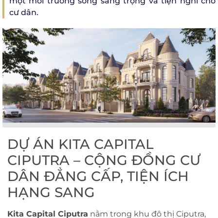
một môi trường sống sang trọng và tiện nghi cho
cư dân.
DỰ ÁN KITA CAPITAL
CIPUTRA – CỘNG ĐỒNG CƯ
DÂN ĐẲNG CẤP, TIỆN ÍCH
HẠNG SANG
Kita Capital
Ciputra
nằm trong khu đô thị Ciputra,