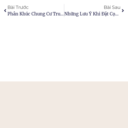
Bài Trước
Bài Sau
Phân Khúc Chung Cư Trung – Cao Cấp Thu Hút Nhà Đầu Tư Nước Ngoài
Những Lưu Ý Khi Đặt Cọc Mua Nhà Đất