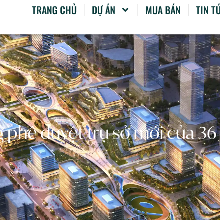
TRANG CHỦ
DỰ ÁN
MUA BÁN
TIN T
 phê duyệt trụ sở mới của 36