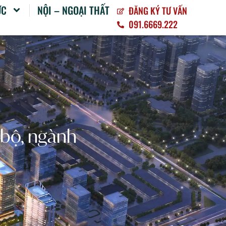
ỨC
NỘI – NGOẠI THẤT
ĐĂNG KÝ TƯ VẤN
091.6669.222
 bộ, ngành