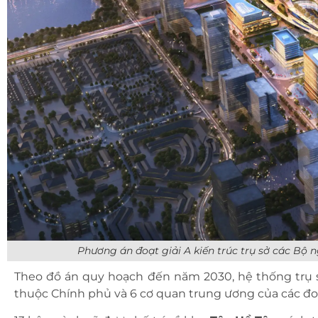
Phương án đoạt giải A kiến trúc trụ sở các Bộ 
Theo đồ án quy hoạch đến năm 2030, hệ thống trụ sở
thuộc Chính phủ và 6 cơ quan trung ương của các đo