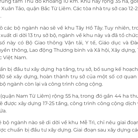
 trung tâm Thủ đô khoảng 10 km. Khu này rộng 35 ha, gồ
uân Tảo, quận Bắc Từ Liêm. Các tòa nhà trụ sở cao 12-2
.
 các bộ ngành nào sẽ về khu Tây Hồ Tây. Tuy nhiên, tr
uất di dời 13 trụ sở bộ, ngành về khu này và đã tổ chức
số này có Bộ Giao thông Vận tải, Y tế, Giáo dục và Đà
ruyền thông, Lao động Thương binh và Xã hội, Xây dựng,
c Việt Nam.
ẩn bị đầu tư xây dựng hạ tầng, trụ sở, bổ sung kế hoạc
030 sẽ xây dựng, hoàn thành trụ sở của một số cơ quan
c bộ ngành còn lại và công trình công cộng.
(quận Nam Từ Liêm) rộng 55 ha, trong đó gần 44 ha t
sẽ được xây dựng 17-25 tầng, công trình công cộng dịch 
ứa.
bộ ngành nào sẽ di dời về khu Mễ Trì, chỉ nêu giai đo
ợc chuẩn bị đầu tư xây dựng. Giai đoạn sau xây dựng cá