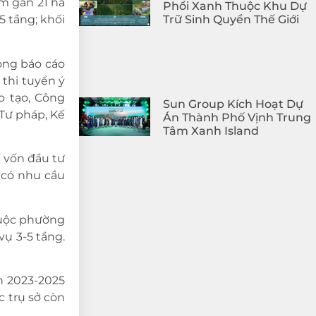
m gần 21 ha
Phổi Xanh Thuộc Khu Dự
5 tầng; khối
Trữ Sinh Quyển Thế Giới
ong báo cáo
 thi tuyển ý
o tạo, Công
Sun Group Kích Hoạt Dự
 Tư pháp, Kế
Án Thành Phố Vịnh Trung
Tâm Xanh Island
h vốn đầu tư
 có nhu cầu
huộc phường
vụ 3-5 tầng.
ạn 2023-2025
c trụ sở còn