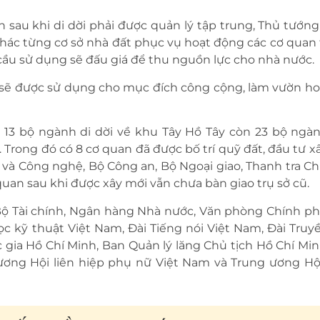
 sau khi di dời phải được quản lý tập trung, Thủ tướng
hác từng cơ sở nhà đất phục vụ hoạt động các cơ quan
cầu sử dụng sẽ đấu giá để thu nguồn lực cho nhà nước.
sẽ được sử dụng cho mục đích công cộng, làm vườn hoa,
 13 bộ ngành di dời về khu Tây Hồ Tây còn 23 bộ ngà
chỗ. Trong đó có 8 cơ quan đã được bố trí quỹ đất, đầu tư 
 và Công nghệ, Bộ Công an, Bộ Ngoại giao, Thanh tra C
uan sau khi được xây mới vẫn chưa bàn giao trụ sở cũ.
ộ Tài chính, Ngân hàng Nhà nước, Văn phòng Chính ph
c kỹ thuật Việt Nam, Đài Tiếng nói Việt Nam, Đài Truyề
 gia Hồ Chí Minh, Ban Quản lý lăng Chủ tịch Hồ Chí Min
ơng Hội liên hiệp phụ nữ Việt Nam và Trung ương Hộ