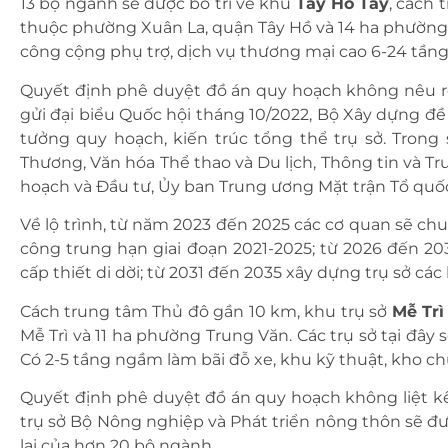
13 bộ ngành sẽ được bố trí về khu
Tây Hồ Tây
, cách
thuộc phường Xuân La, quận Tây Hồ và 14 ha phường X
công cộng phụ trợ, dịch vụ thương mại cao 6-24 tầng
Quyết định phê duyệt đồ án quy hoạch không nêu rõ
gửi đại biểu Quốc hội tháng 10/2022, Bộ Xây dựng đề x
tưởng quy hoạch, kiến trúc tổng thể trụ sở. Trong 
Thương, Văn hóa Thể thao và Du lịch, Thông tin và T
hoạch và Đầu tư, Ủy ban Trung ương Mặt trận Tổ quố
Về lộ trình, từ năm 2023 đến 2025 các cơ quan sẽ chu
công trung hạn giai đoạn 2021-2025; từ 2026 đến 2
cấp thiết di dời; từ 2031 đến 2035 xây dựng trụ sở cá
Cách trung tâm Thủ đô gần 10 km, khu trụ sở
Mễ Trì
Mễ Trì và 11 ha phường Trung Văn. Các trụ sở tại đây 
Có 2-5 tầng ngầm làm bãi đỗ xe, khu kỹ thuật, kho ch
Quyết định phê duyệt đồ án quy hoạch không liệt kê 
trụ sở Bộ Nông nghiệp và Phát triển nông thôn sẽ đư
lại của hơn 20 bộ ngành.