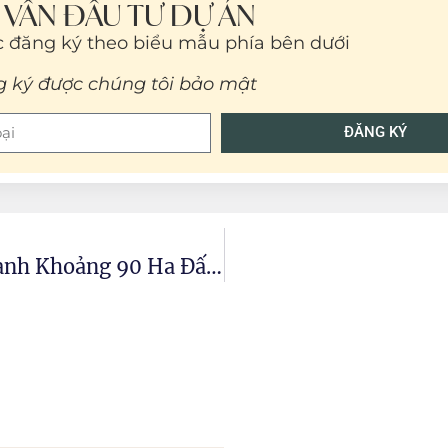
Ư VẤN ĐẦU TƯ DỰ ÁN
 đăng ký theo biểu mẫu phía bên dưới
g ký được chúng tôi bảo mật
ĐĂNG KÝ
Thủ Tướng Chính Phủ Quyết Định Dành Khoảng 90 Ha Đất Xây Dựng Trụ Sở Các Bộ, Ngành Tại Tây Hồ Tây Và Mễ Trì