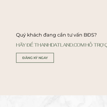
Quý khách đang cần tư vấn BĐS?
HÃY ĐỂ THANHDATLAND.COM HỖ TRỢ Q
ĐĂNG KÝ NGAY