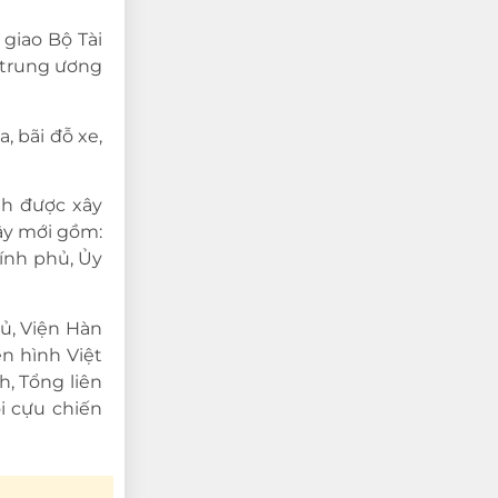
 giao Bộ Tài
 trung ương
 bãi đỗ xe,
nh được xây
xây mới gồm:
hính phủ, Ủy
ủ, Viện Hàn
n hình Việt
h, Tổng liên
i cựu chiến