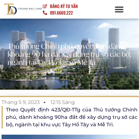
ĐĂNG KÝ TƯ VẤN
091.6669.222
NỘI – NGOẠI THẤT
Thủ tướng Chính phủ quyết định dành
khoảng 90 ha đất xây dựng trụ sở các bộ,
ngành tại Tây Hồ Tây và Mễ Trì
Tháng 5 9, 2023
12:15 Sáng
Theo Quyết định 423/QĐ-TTg của Thủ tướng Chính
phủ, dành khoảng 90ha đất để xây dựng trụ sở các
bộ, ngành tại khu vực Tây Hồ Tây và Mễ Trì.