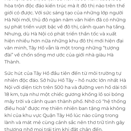
hòa trộn độc đáo kiến trúc mà ít đô thị nào trên thế
giới có được. Với sức sáng tạo của những lớp người
Hà Nội mới, thủ đô ngàn năm văn hiến đã có những
sự phát triển vượt bậc về đô thị, cảnh quan hạ tầng.
Nhưng, dù Hà Nội có phát triển thần tốc và xuất
hiện nhiều hơn nữa những khu đô thị mới hiện đại
văn minh, Tây Hồ vẫn là một trong những “tượng
đài” về chốn sống mơ ước của giới nhà giàu Hà
Thành.
Sức hút của Tây Hồ đầu tiên đến từ môi trường tự
nhiên độc đáo. Sở hữu Hồ Tây – hồ nước lớn nhất Hà
Nội với diện tích trên 500 ha và đường ven hồ dài tới
18 km, tựa như một chiếc gương khổng lồ soi bóng
mây trời và cảnh quan thành phố. Nhờ có “hệ thống
điều hoà” được mẹ thiên nhiên ban tặng mà không
khí của khu vực Quận Tây Hồ lúc nào cũng trong
lành và mát mẻ cùng cảnh sắc nên thơ trữ tình gây
thương nhớ mọi trái tim khi đặt chân đến.