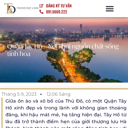
ĐĂNG KÝ TƯ VẤN
091.6669.222
NỘI – NGOẠI THẤT
Quận Tây Hồ – Nơi khởi nguồn chất sống
tinh hoa
Tháng 5 9, 2023
12:06 Sáng
Giữa ồn ào và xô bồ của Thủ Đô, có một Quận Tây
Hồ xinh đẹp và trong lành với không gian thoáng
đãng, khí hậu mát mẻ, hạ tầng hiện đại. Tây Hồ từ
lâu đã trở thành điểm hẹn của giới thượng lưu Hà