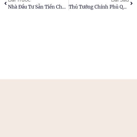
Nhà Đầu Tư Sẵn Tiền Chực Chờ Thị Trường Bất Động Sản Tạo Đáy
Thủ Tướng Chính Phủ Quyết Định Dành Khoảng 90 Ha Đất Xây Dựng Trụ Sở Các Bộ, Ngành Tại Tây Hồ Tây Và Mễ Trì