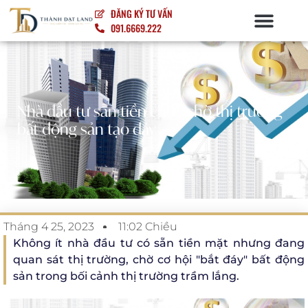
ĐĂNG KÝ TƯ VẤN
091.6669.222
NỘI – NGOẠI THẤT
Nhà đầu tư sẵn tiền chực chờ thị trường
bất động sản tạo đáy
Tháng 4 25, 2023
11:02 Chiều
Không ít nhà đầu tư có sẵn tiền mặt nhưng đang
quan sát thị trường, chờ cơ hội "bắt đáy" bất động
sản trong bối cảnh thị trường trầm lắng.