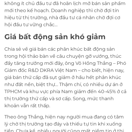
không ít chủ đầu tư đã hoãn lịch mở bán sản phẩm
mới theo kế hoạch. Doanh nghiệp thì chờ đợi tín
hiệu từ thị trường, nhà đầu tư cá nhân chờ đợi cơ
hội đầu tư vững chắc…
Giá bất động sản khó giảm
Chia sẻ về giá bán các phân khúc bất động sản
trong hội thảo bàn về câu chuyện gỡ vướng, thúc
đẩy tăng trưởng mới đây, ông Võ Hồng Thắng – Phó
Giám đốc R&D DKRA Việt Nam – cho biết, hiện nay,
giá bán thứ cấp đã sụt giảm ở hầu hết phân khúc
như đất nền, biệt thự… Thậm chí, có nhiều dự án ở
TPHCM và khu vực phía Nam giảm đến 40-45% ở cả
thị trường thứ cấp và sơ cấp. Song, mức thanh
khoản vẫn rất thấp.
Theo ông Thắng, hiện nay người mua đang có tâm
lý chờ thị trường tạo đáy và thiếu tự tin khi xuống
tiền. Chưa kể, nhiều người cũng mất niềm tin ở thị