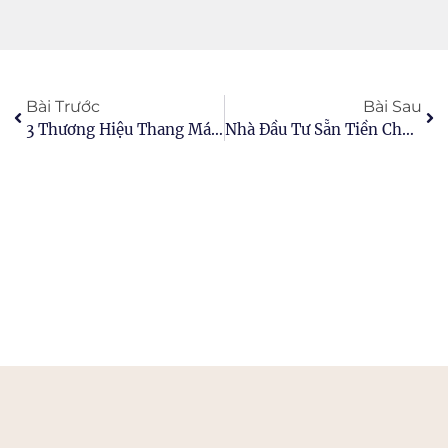
Bài Trước
Bài Sau
3 Thương Hiệu Thang Máy Phổ Biến Tại Việt Nam
Nhà Đầu Tư Sẵn Tiền Chực Chờ Thị Trường Bất Động Sản Tạo Đáy