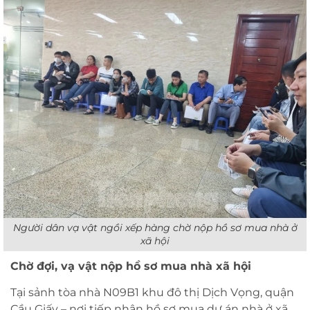
Người dân vạ vật ngồi xếp hàng chờ nộp hồ sơ mua nhà ở
xã hội
Chờ đợi, vạ vật nộp hồ sơ mua nhà xã hội
Tại sảnh tòa nhà N09B1 khu đô thị Dịch Vọng, quận
Cầu Giấy – nơi tiếp nhận hồ sơ mua dự án nhà ở xã