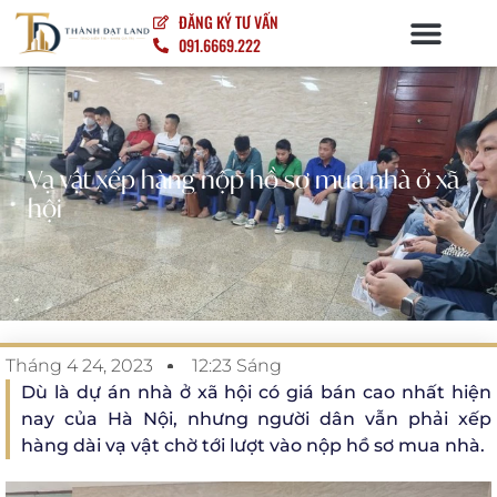
ĐĂNG KÝ TƯ VẤN
091.6669.222
NỘI – NGOẠI THẤT
Vạ vật xếp hàng nộp hồ sơ mua nhà ở xã
hội
Tháng 4 24, 2023
12:23 Sáng
Dù là dự án nhà ở xã hội có giá bán cao nhất hiện
nay của Hà Nội, nhưng người dân vẫn phải xếp
hàng dài vạ vật chờ tới lượt vào nộp hồ sơ mua nhà.