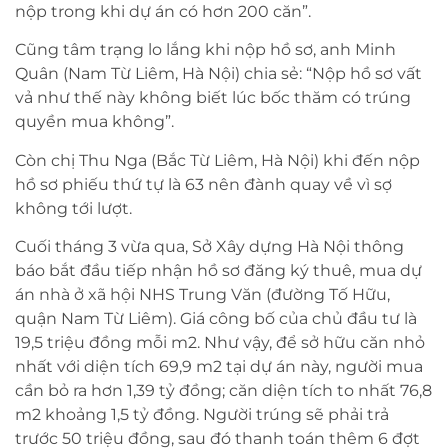
nộp trong khi dự án có hơn 200 căn”.
Cũng tâm trạng lo lắng khi nộp hồ sơ, anh Minh
Quân (Nam Từ Liêm, Hà Nội) chia sẻ: “Nộp hồ sơ vất
vả như thế này không biết lúc bốc thăm có trúng
quyền mua không”.
Còn chị Thu Nga (Bắc Từ Liêm, Hà Nội) khi đến nộp
hồ sơ phiếu thứ tự là 63 nên đành quay về vì sợ
không tới lượt.
Cuối tháng 3 vừa qua, Sở Xây dựng Hà Nội thông
báo bắt đầu tiếp nhận hồ sơ đăng ký thuê, mua dự
án nhà ở xã hội NHS Trung Văn (đường Tố Hữu,
quận Nam Từ Liêm). Giá công bố của chủ đầu tư là
19,5 triệu đồng mỗi m2. Như vậy, để sở hữu căn nhỏ
nhất với diện tích 69,9 m2 tại dự án này, người mua
cần bỏ ra hơn 1,39 tỷ đồng; căn diện tích to nhất 76,8
m2 khoảng 1,5 tỷ đồng. Người trúng sẽ phải trả
trước 50 triệu đồng, sau đó thanh toán thêm 6 đợt