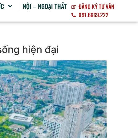
ỨC
NỘI – NGOẠI THẤT
ĐĂNG KÝ TƯ VẤN
091.6669.222
sống hiện đại