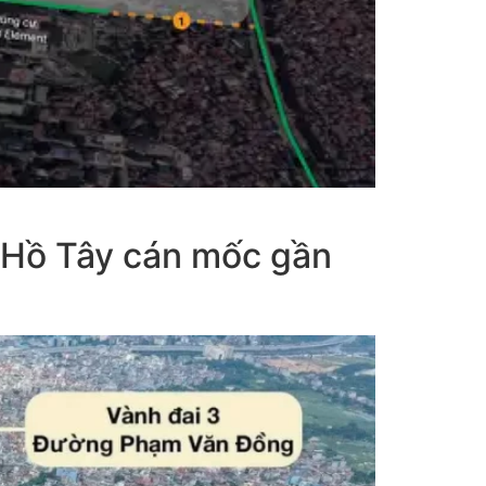
 Hồ Tây cán mốc gần