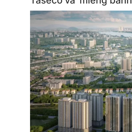
Taseco và ‘miếng bánh