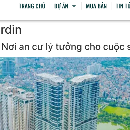
TRANG CHỦ
DỰ ÁN
MUA BÁN
TIN T
rdin
Nơi an cư lý tưởng cho cuộc 